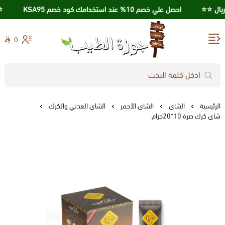
احصل علي خصم 10% عند استخدامك كود خصم KSA95
⭐️⭐️
0
جوزة الطيب
الرئيسية
الشاي
الشاي الأحمر
الشاي العدني والكرك
شاي كرك صرة 10*20جرام