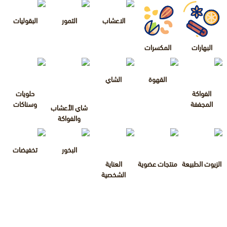
الاعشاب
التمور
البقوليات
البهارات
المكسرات
القهوة
الشاي
الفواكة
حلويات
المجففة
وسناكات
شاي الأعشاب
والفواكة
البخور
تخفيضات
الزيوت الطبيعة
منتجات عضوية
العناية
الشخصية