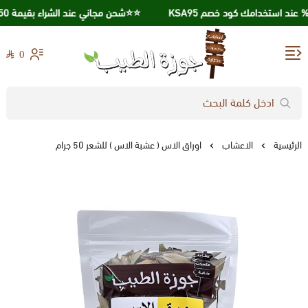
⭐️⭐️شحن مجاني عند الشراء بقيمة 250 ريال ⭐️⭐️
احصل علي خصم 10% عند استخدامك كود خصم KSA95
0
جوزة الطيب
الرئيسية
الاعشاب
اوراق الاس ( عشبة الاس ) للشعر 50 جرام