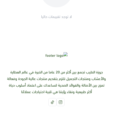
معزز للمناعة:
يُعتقد أن ورق الآس يساعد على
تعزيز جهاز المناعة
.
مهدئ للأعصاب:
يُعتقد أن ورق الآس له خصائص
مهدئة
لا توجد تقييمات حاليا
للأعصاب
، مما قد يساعد في علاج
الأرق
،
القلق
،
التوتر
.
كيفية استخدام ورق الآس:
كشاي:
تُغلى ملعقة صغيرة من أوراق الآس المجففة في كوب
من الماء لمدة 5 دقائق، ثم تُصفى وتُشرب ساخنة.
كمكمل غذائي:
يتوفر ورق الآس في شكل مكملات غذائية، مثل
الكبسولات أو المسحوق.
في الطعام:
يمكن إضافة أوراق الآس الطازجة أو المجففة إلى
الطعام والشراب.
جوزة الطيب تجمع بين أكثر من 20 عاما من الخبرة في عالم العطارة
الآثار الجانبية لورق الآس:
والأعشاب ومنتجات التجميل نلتزم بتقديم منتجات عالية الجودة وفعالة
بشكل عام، يعتبر ورق الآس آمنًا لمعظم الناس. ومع ذلك، قد تسبب
تمزج بين الأصالة والفوائد الصحية لنساعدك على اعتماد أسلوب حياة
بعض الآثار الجانبية الخفيفة، مثل:
أكثر طبيعية ونقاء رؤيتنا هي تلبية احتياجات عملائنا
اضطراب المعدة:
قد يسبب ورق الآس اضطراب المعدة والإسهال
لدى بعض الأشخاص.
الحساسية:
قد يعاني بعض الأشخاص من حساسية تجاه ورق