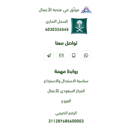
الآس.
موثّق في منصة الأعمال
تفاعلات الأدوية:
قد يتفاعل ورق الآس مع بعض الأدوية، مثل
السجل التجاري
أدوية تخفيف الدم.
4030326545
تواصل معنا
روابط مهمة
سياسية الاستبدال والاسترجاع
المركز السعودي للأعمال
الفروع
الرقم الضريبي
311287685600003