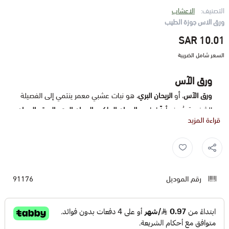
التصنيف:
الاعشاب
ورق الاس جوزة الطيب
10.01 SAR
السعر شامل الضريبة
ورق الآس
ورق الآس
، أو
الريحان البري
، هو نبات عشبي معمر ينتمي إلى الفصيلة
الشفوية، يُعرف أيضًا باسم
الريحان الملكي
،
الريحان البري
،
الحبق
،
الريحان
قراءة المزيد
اليوناني
،
العشبة الطبية
،
الريحان المقدس
.
موطن ورق الآس:
Myrtus ,
اس ,
الاس ,
اوراق الاس ,
ورق الاس ,
عشبة الاس ,
يُعتقد أن موطن ورق الآس الأصلي هو
منطقة البحر المتوسط
، ينتشر
الآن في جميع أنحاء العالم، وينمو في المناطق الاستوائية وشبه
رقم الموديل
91176
الاستوائية والمعتدلة.
استخدامات ورق الآس:
الطعام:
يُستخدم ورق الآس كتوابل في العديد من المأكولات،
خاصة في
المطبخ العربي
و
المطبخ المتوسطي
. يُضاف إلى