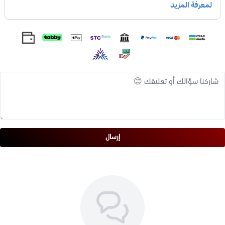
اللحوم
،
الدواجن
،
الأسماك
،
الحساء
،
السلطات
،
الأرز
،
المعكرونة
.
الطب البديل:
يُستخدم ورق الآس في
الطب البديل
لعلاج العديد
من الأمراض، بما في ذلك:
آلام المعدة
،
الإسهال
،
الالتهابات
،
السعال
،
البرد
،
الصداع
،
ألم المفاصل
،
الروماتيزم
.
الجمال:
يُستخدم ورق الآس في
منتجات العناية بالبشرة
والشعر،
حيث يُعتقد أنه يساعد على
ترطيب البشرة
،
منع تساقط الشعر
،
تعزيز نمو الشعر
.
فوائد ورق الآس:
غني بمضادات الأكسدة:
يحتوي ورق الآس على العديد من
مضادات الأكسدة
، التي تحمي الجسم من التلف الذي تسببه
إرسال
الجذور الحرة.
مضاد للالتهابات:
يُعتقد أن ورق الآس له خصائص
مضادة
للالتهابات
، مما قد يساعد في علاج
آلام المفاصل
،
الروماتيزم
،
الأمراض الالتهابية الأخرى
.
مضاد للبكتيريا والفطريات:
أظهرت الدراسات أن ورق الآس له
خصائص
مضادة للبكتيريا
و
مضادة للفطريات
.