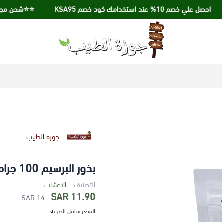
لي خصم 10% عند استخدامك كود خصم KSA95
⭐️⭐️شحن مجاني عند الشراء
جوزة الطيب
جوزة الطيب
بذور البرسيم 100 جرام
التصنيف:
الاعشاب
11.90 SAR
14 SAR
السعر شامل الضريبة