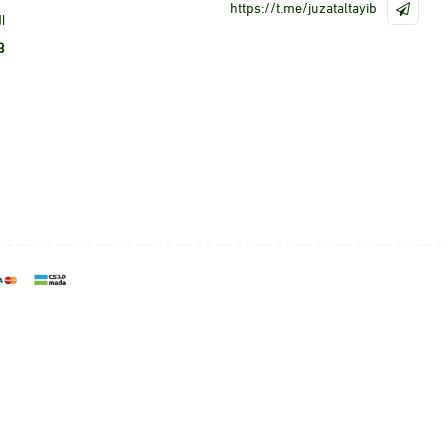
https://t.me/juzataltayib
ا
3