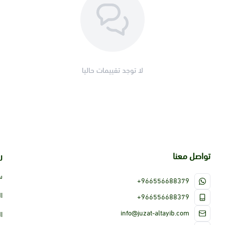
لا توجد تقييمات حاليا
تواصل معنا
ر
س
+966556688379
ا
+966556688379
info@juzat-altayib.com
ا