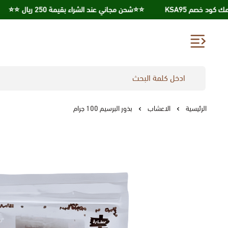
⭐️⭐️شحن مجاني عند الشراء بقيمة 250 ريال ⭐️⭐️
احصل ع
الرئيسية
الاعشاب
بذور البرسيم 100 جرام