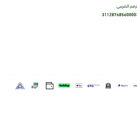
لرقم الضريبي
31128768560000