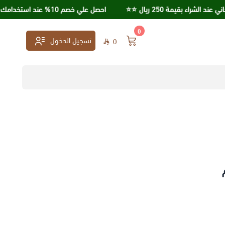
 بقيمة 250 ريال ⭐️⭐️
احصل علي خصم 10% عند استخدامك كود خصم KSA95
0
تسجيل الدخول
0