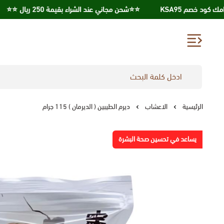
⭐️⭐️شحن مجاني عند الشراء بقيمة 250 ريال ⭐️⭐️
احصل
الرئيسية
الاعشاب
ديرم الطيبين ( الديرمان ) 115 جرام
يساعد في تحسين صحة البشرة