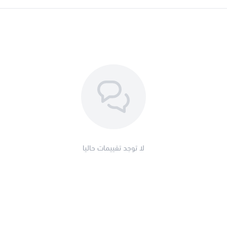
وشعرك.
تفقد مجموعة أخرى من المنتجا
مبسوس بانافع الأصلي
حناء يمني
مزيل عرق فيتشي
بابريكا حلو
لا توجد تقييمات حاليا