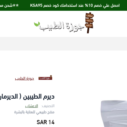
 علي خصم 10% عند استخدامك كود خصم KSA95
⭐️⭐️شحن مجاني عند الشراء
جوزة الطيب
جوزة الطيب
ديرم الطيبين ( الديرمان ) 115 
التصنيف:
الاعشاب
منتج طبيعي للعناية بالبشرة
14 SAR