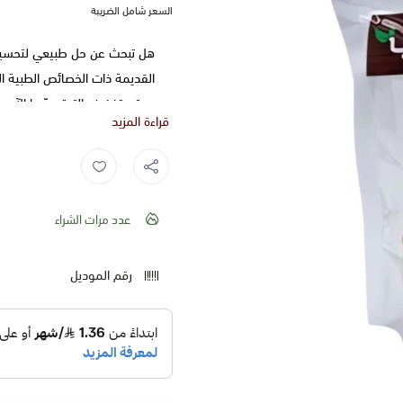
السعر شامل الضريبة
هل تبحث عن حل طبيعي لتحسين ص
القديمة ذات الخصائص الطبية ا
وحتى تخفيف التوتر جرّبها الآن
قراءة المزيد
مواصفات ديرم الطيبين
التصنيف:
الاعشاب
النوع ديرم الطيبين .
عدد مرات الشراء
الحجم 115 جرام.
الشكل قطع صغيرة من الخ
رقم الموديل
الرائحة عطرية قوية مع نكه
الاستخدام مثالية لتحضير 
أهم مميزات ديرم الطيبي
ديرم الطيبين يعزز صحة الج