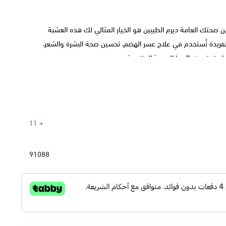
حتك العامة ديرم الطيبين هو الخيار المثالي لك هذه العشبة
لفريدة تُستخدم في علاج عسر الهضم، تحسين صحة البشرة والشعر،
 واستمتع بفوائدها الصحية المتنوعة
11
شب أو مسحوق ناعم.
91088
ة مميزة.
مشروبات صحية أو استخدامات موضعية للبشرة والشعر.
ن
هاز الهضمي ويقلل من عسر الهضم والانتفاخ.