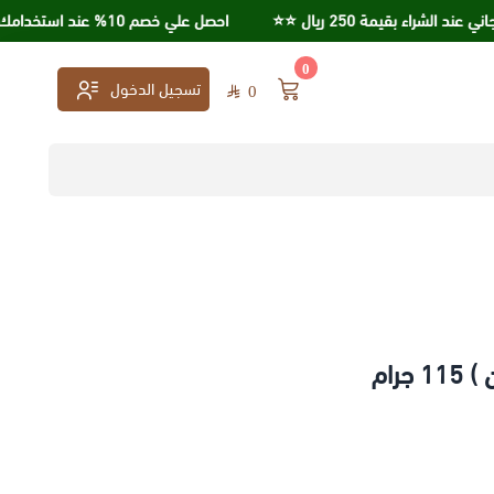
 بقيمة 250 ريال ⭐️⭐️
احصل علي خصم 10% عند استخدامك كود خصم KSA95
0
تسجيل الدخول
0
جرام