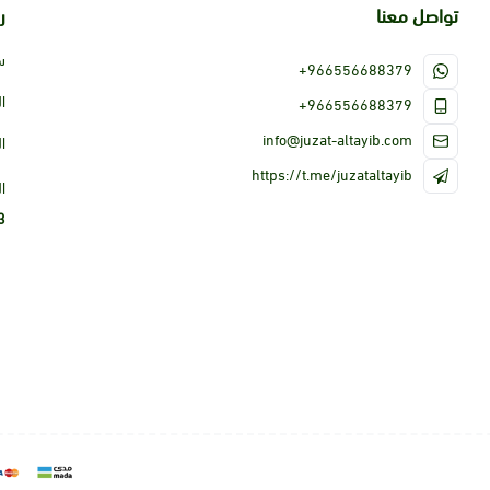
تواصل معنا
ر
س
+966556688379
ا
+966556688379
info@juzat-altayib.com
ا
https://t.me/juzataltayib
ا
3