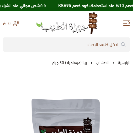
صم KSA95
⭐️⭐️شحن مجاني عند الشراء بقيمة 250 ريال
0
جوزة الطيب
الرئيسية
الاعشاب
ريتا (قوماميلا) 50 جرام