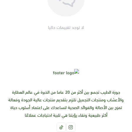
رأسك، واتركيه لمدة 30 دقيقة ثم اشطفيه.
فوائد عشبة الريثا للبشرة:
تعالج حب الشباب:
تُستخدم الريثا تقليديًا لعلاج حب الشباب بسبب
لا توجد تقييمات حاليا
خصائصها المضادة للبكتيريا.
تُقلل من الالتهابات:
تُعتقد الريثا أن لها خصائص مضادة للالتهابات
يمكن أن تساعد في تهدئة البشرة المتهيجة.
تُعالج الأكزيما والصدفية:
قد تساعد الريثا في تخفيف أعراض
الأكزيما والصدفية، مثل الحكة والاحمرار.
طريقة استخدام عشبة الريثا للبشرة:
غسول للوجه:
امزجي مسحوق الريثا مع الماء الدافئ لتكوين
معجون. ضعي المعجون على وجهك واتركيه لمدة 5-10 دقائق
جوزة الطيب تجمع بين أكثر من 20 عاما من الخبرة في عالم العطارة
ثم اشطفيه.
والأعشاب ومنتجات التجميل نلتزم بتقديم منتجات عالية الجودة وفعالة
قناع للوجه:
امزجي مسحوق الريثا مع الزبادي أو العسل لتكوين
تمزج بين الأصالة والفوائد الصحية لنساعدك على اعتماد أسلوب حياة
معجون. ضعي المعجون على وجهك واتركيه لمدة 30 دقيقة ثم
أكثر طبيعية ونقاء رؤيتنا هي تلبية احتياجات عملائنا
اشطفيه.
تحذيرات: