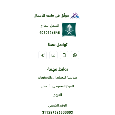
قد تسبب عشبة الريثا جفافًا في الشعر وفروة الرأس، لذا من
المهم استخدام مرطب بعد استخدامها.
موثّق في منصة الأعمال
قد تسبب الريثا تهيجًا للجلد، لذا من المهم إجراء اختبار الحساسية
قبل استخدامها على وجهك.
السجل التجاري
يجب على النساء الحوامل والمرضعات استشارة الطبيب قبل
4030326545
استخدام الريثا.
تواصل معنا
**بشكل عام، عشبة الريثا هي عشبة آمنة وفعالة يمكن استخدامها
لتحسين صحة الشعر والبشرة. **
روابط مهمة
سياسية الاستبدال والاسترجاع
المركز السعودي للأعمال
الفروع
الرقم الضريبي
311287685600003