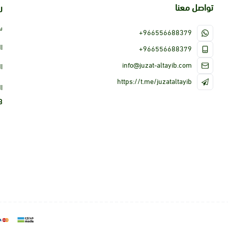
تواصل معنا
ر
س
+966556688379
ا
+966556688379
info@juzat-altayib.com
ا
https://t.me/juzataltayib
ا
3