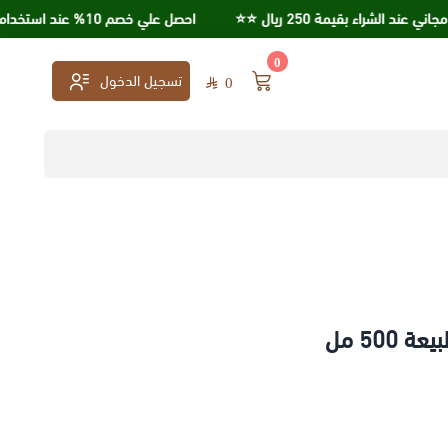
راء بقيمة 250 ريال ⭐️⭐️
احصل علي خصم 10% عند استخدامك كود خصم KSA95
0
تسجيل الدخول
0
500 مل