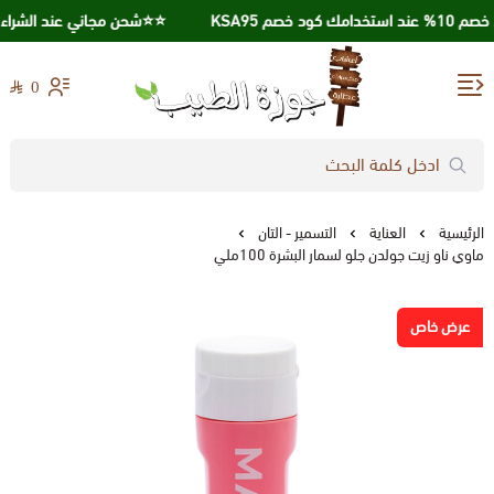
د خصم KSA95
⭐️⭐️شحن مجاني عند الشراء بقيمة 250 ريا
0
جوزة الطيب
الرئيسية
العناية
التسمير - التان
ماوي ناو زيت جولدن جلو لسمار البشرة 100ملي
عرض خاص