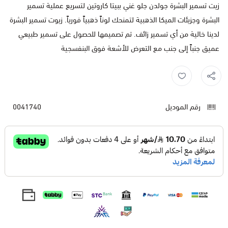
زيت تسمير البشرة جولدن جلو غني ببيتا كاروتين لتسريع عملية تسمير
البشرة وجزيئات الميكا الذهبية لتمنحك لوناً ذهبياً فورياً. زيوت تسمير البشرة
لدينا خالية من أي تسمير زائف. تم تصميمها للحصول على تسمير طبيعي
عميق جنباً إلى جنب مع التعرض للأشعة فوق البنفسجية
ماوي ناو ,
تان ,
تسمير ,
جولدن جلو ,
زيت جولدن جلو ,
رقم الموديل
0041740