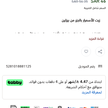
46 SAR
56.35 SAR
السعر شامل الضريبة
زيت للأسمرار بالجزر من بيزلين
اكتشف سر البشرة البرونزية المتألقة مع بيزلين زيت الأسمرار بالجزر،
قراءة المزيد
تركيبته الفريدة، الم enriched بخلاصة الجزر الطبيعية، تعمل على تعزيز
لون بشرتك بشكل طبيعي وآمن. استمتع بتجربة تسمير مثالية
زيت الجزر ,
تسمير ,
تان ,
بيزلين ,
وترطيب عميق، دون الخوف من التعرض لأشعة الشمس الضارة. لا
تفوت فرصة الحصول على بشرة برونزية رائعة وصحية مع بيزلين،
رقم الموديل
5281018881125
الاختيار الأمثل للعناية بالبشرة والجمال.
فوائد المنتج:
يحفز إنتاج الميلانين، مما يؤدي إلى اسمرار أسرع وأكثر عمقًا.
يحمي البشرة من أضرار أشعة الشمس الضارة.