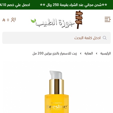
⭐️⭐️شحن مجاني عند الشراء بقيمة 250 ريال ⭐️⭐️
احصل علي خصم 10% عند استخدامك كود خصم KSA95
0
جوزة الطيب
الرئيسية
العناية
زيت للاسمرار بالجزر بيزلين 200 مل