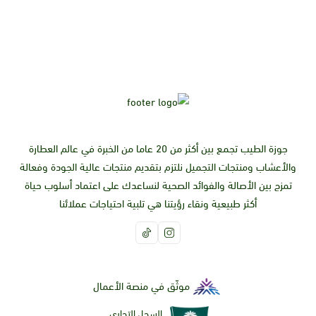
تركيبة طبيعية 100٪، غنية بالمواد المغذية من خلاصة الجزر، وشمع
النحل والزيوت الثمينة. تضمن الحصول على لون برونزي آمن وطويل
الأمد كما تحافظ على مستوى الرطوبة داخل البشرة وتعزز ليونتها.
جوزة الطيب تجمع بين أكثر من 20 عاما من الخبرة في عالم العطارة
والأعشاب ومنتجات التجميل نلتزم بتقديم منتجات عالية الجودة وفعالة
تمزج بين الأصالة والفوائد الصحية لنساعدك على اعتماد أسلوب حياة
أكثر طبيعية ونقاء رؤيتنا هي تلبية احتياجات عملائنا
موثّق في منصة الأعمال
السجل التجاري