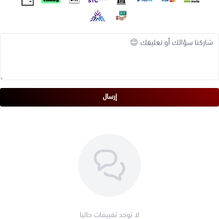
يمنع ظهور التجاعيد وعلامات الشيخوخة.
يرطب البشرة ويجعلها ناعمة وطرية.
مكونات المنتج:
زيت اللوز
شمع النحل
زيت الجزر
إرسال
زيت جوز الهند
زيت جنين القمح
فيتامين هـ
طريقة الاستخدام:
يُدهن بكمية كافية على الجسم قبل التعرض للشمس.
يُعاد دهنه كل ساعتين أو بعد السباحة أو التعرق.
لا توجد تقييمات حاليا