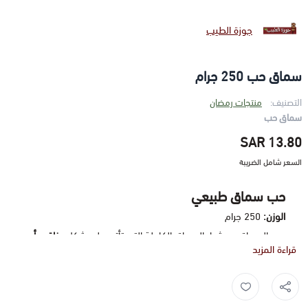
جوزة الطيب
سماق حب 250 جرام
التصنيف:
منتجات رمضان
سماق حب
13.80 SAR
السعر شامل الضريبة
حب سماق طبيعي
الوزن:
250 جرام
حب السماق هو ثمار السماق الكاملة التي تأتي على شكل
عناقيد أو
قراءة المزيد
حبيبات حمراء داكنة
. يتميز بـ
نكهة حامضة وقابضة (قابضة خفيفة)
،
ويحتفظ بنكهته الطبيعية لفترة أطول.
سماق ,
سماق حب ,
سماق طبيعي ,
الاستخدام:
يُستخدم في الغالب
لنقع
الحبيبات في الماء الساخن