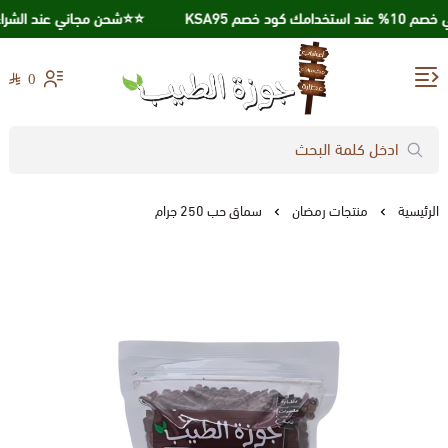
كود خصم KSA95
⭐️⭐️شحن مجاني عند الشراء بقيمة 250 ري
0
جوزة الطيب
الرئيسية
منتجات رمضان
سماق حب 250 جرام