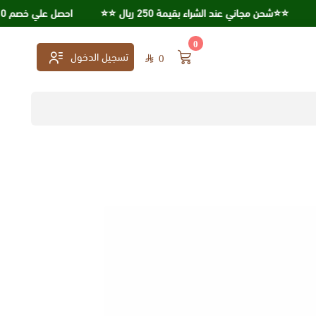
⭐️⭐️شحن مجاني عند الشراء بقيمة 250 ريال ⭐️⭐️
احصل علي خصم 10% عند استخدامك كود خصم KSA95
0
تسجيل الدخول
0