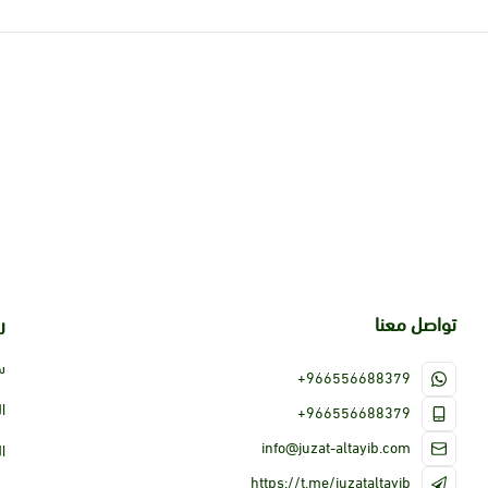
تواصل معنا
ر
س
+966556688379
ا
+966556688379
info@juzat-altayib.com
ا
https://t.me/juzataltayib