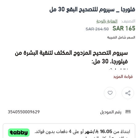
فلورجا _ سيروم للتصحيح البقع 30 مل
التصنيف:
العناية بالوجة
165 SAR
264.50 SAR
السعر شامل الضريبة
سيروم التصحيح المزدوج المكثف لتنقية البشرة من
فيلورجا، 30 مل:
نظرة عامة:
قراءة المزيد
هو سيروم مخصص للبشرة المختلطة إلى الدهنية المعرضة للعيوب
من علامة فيلورجا الفرنسية.
سيروم التصحيح المزدوج ,
Filorga Age ,
فلورجا ,
المكونات الرئيسية:
حمض الهيالورونيك:
يرطب البشرة بعمق ويحافظ على رطوبتها.
رقم الموديل
3540550009629
الببتيدات:
تحفز إنتاج الكولاجين والإيلاستين، مما يساعد على
تحسين مرونة البشرة وتقليل ظهور الخطوط الدقيقة والتجاعيد.
حمض الصفصاف:
له خصائص مضادة للالتهابات وتنظيم إفراز