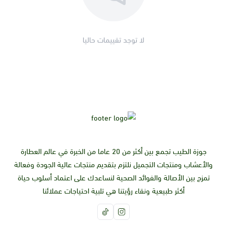
يستخدم صباحًا ومساءً.
ملاحظات:
مناسب للبشرة المختلطة إلى الدهنية المعرضة للعيوب.
لا توجد تقييمات حاليا
قد يسبب تهيجًا خفيفًا للبشرة الحساسة.
يجب اختباره على منطقة صغيرة من الجلد قبل الاستخدام الكامل.
جوزة الطيب تجمع بين أكثر من 20 عاما من الخبرة في عالم العطارة
والأعشاب ومنتجات التجميل نلتزم بتقديم منتجات عالية الجودة وفعالة
تمزج بين الأصالة والفوائد الصحية لنساعدك على اعتماد أسلوب حياة
أكثر طبيعية ونقاء رؤيتنا هي تلبية احتياجات عملائنا