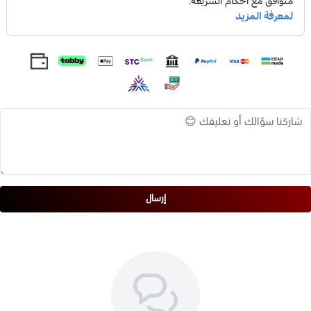
الزهم، مما يساعد على تقليل ظهور البثور والرؤوس السوداء.
نياسيناميد:
يقلل من الاحمرار ويهدئ البشرة.
زيت بذور العنب:
غني بمضادات الأكسدة التي تحمي البشرة من
التلف caused by free radicals.
الفوائد:
ينظف البشرة بعمق ويزيل الشوائب.
مستحضرات التجميل
ينظم إفراز الزهم ويقلل من ظهور المسام الواسعة.
يقلل من ظهور البثور والرؤوس السوداء.
يهدئ البشرة ويقلل من الاحمرار.
يرطب البشرة ويحافظ على رطوبتها.
يحسن مرونة البشرة ويقلل من ظهور الخطوط الدقيقة والتجاعيد.
إرسال
يعطي البشرة مظهرًا أكثر إشراقًا وانتعاشًا.
طريقة الاستخدام:
ينظف الوجه ويجفف.
يوضع بضع قطرات من السيروم على الوجه والرقبة.
يوزع بحركات دائرية خفيفة حتى يمتص تمامًا.