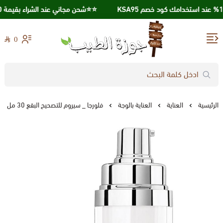
⭐️⭐️شحن مجاني عند الشراء بقيمة 250 ريال ⭐️⭐️
0
جوزة الطيب
الرئيسية
العناية
العناية بالوجة
فلورجا _ سيروم للتصحيح البقع 30 مل