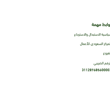
وابط مهمة
ياسية الاستبدال والاسترجاع
لمركز السعودي للأعمال
لفروع
لرقم الضريبي
31128768560000