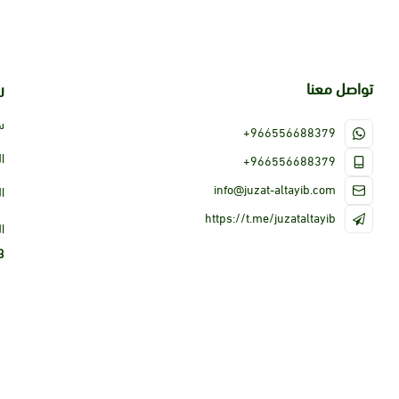
تواصل معنا
ر
س
+966556688379
ا
+966556688379
info@juzat-altayib.com
ا
https://t.me/juzataltayib
ا
3