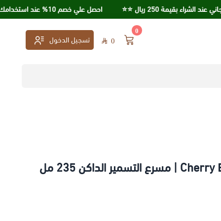
قيمة 250 ريال ⭐️⭐️
احصل علي خصم 10% عند استخدامك كود خصم KSA95
0
تسجيل الدخول
0