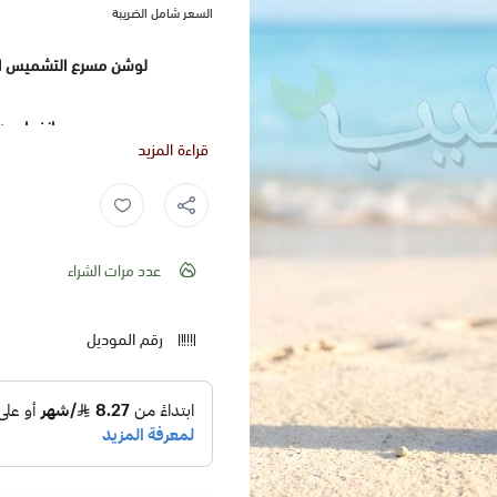
السعر شامل الضريبة
لوشن مسرع التشميس الساخن شي
​انفجار م
قراءة المزيد
​إذا كنتِ تبحثين عن قفزة جري
سوبر تان بالكرز ,
تان ,
شيري بومب ,
خياركِ الأقوى المتوفر لدى م
ذهبي برونزي 
عدد مرات الشراء
رقم الموديل
والأكسجين في خلايا البشرة 
الطب
​م
للوصول للدرجة ال