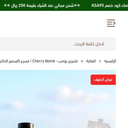
⭐️⭐️شحن مجاني عند الشراء بقيمة 250 ريال ⭐️⭐️
احصل علي 
الرئيسية
العناية
تشيري بومب - Cherry Bomb | مسرع التسمير الداكن 235 مل
عرض الصيف