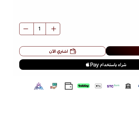
رز: غني بخلاصات الكرز الطبيعية التي تساعد على شد وتوحيد مظهر
البشرة (Skin Firming)، مدعوماً بفيتامينات (A, C, E) لاستعادة نضارة البشرة وحمايتها من الجفاف
والتجاعيد.
​عبير الكرز الفواح (Cherry Fever): يغمر حواسكِ برائحة الكرز الحلوة والمغرية التي تدوم طويلاً وتقضي
تماماً على رائحة التان التقليدية.
اشتري الآن
​📝 طريقة الاستخدام لنتائج مثالية:
​تنبيه هام: هذا المنتج يعتمد على تقنية (Tingle) التي تسبب احمراراً مؤقتاً وشعوراً بالحرارة والوخز،
اً يدل على فعالية المنتج لتنشيط الدورة الدموية للبشرة.
 بالتساوي وبسخاء على كامل الجسم قبل التعرض للشمس أو استخدام
ن. تجنبي تماماً منطقة الوجه والمناطق الحساسة.
ل اليدين جيداً بالماء والصابون فوراً بعد تطبيق اللوشن لتجنب نقل
 الحرارة أو الوخز بالخطأ للعينين أو الوجه.
​الحماية والترطيب: المنتج لا يحتوي على واقي شمس (SPF)؛ لذا ننصح بوضع واقي الشمس الخاص