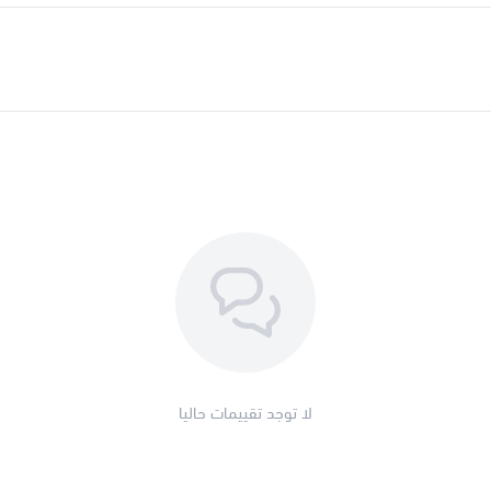
ثبات اللون و
​البشرة التي تبحث عن الشد و
​تنبيه: غير مناسب مطلقاً للبش
​🛡️ 
​أصلي 100%: نضمن
ومستورد ب
​اختيار المحترفين: نوفر لكِ هذا
لا توجد تقييمات حاليا