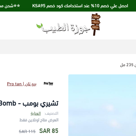
خصم 10% عند استخدامك كود خصم KSA95
⭐️⭐️شحن مجاني عند الشراء ب
جوزة الطيب
برو تان | Pro tan
تشيري بومب - Cherry Bomb | مسرع التسمير الداكن 235 مل
التصنيف:
العناية
العرض متاح اونلاين فقط
85 SAR
115 SAR