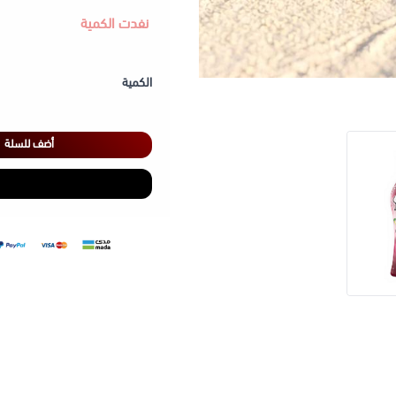
​شد وتغذية مكثفة بشراب الك
نفدت الكمية
الكمية
أضف للسلة
وهو أمر طبيعي تمام
​قبل التشميس: وزّعي اللوشن
جهاز التا
​غسل اليدين فوراً: يرجى غس
إحساس
بكِ بـ 15 دقيقة قبل تطبيق مسرع التان لحماية البشرة من الحروق.