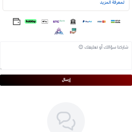
الدورة الشهرية.
* مشاكل صحة الفم والأسنان، مثل التهاب اللثة، ونزيف اللثة، ورائحة
الفم الكريهة.
تعود فوائد عشبة الميرامية إلى محتواها من المركبات النشطة، مثل:
* حمض الروزمارينيك (Rosemarinic acid): له خصائص مضادة
للالتهابات، ومضادة للأكسدة، ومضادة للميكروبات.
* الكارفاكول (Carvacrol): له خصائص مضادة للالتهابات، ومضادة
للأكسدة، ومضادة للميكروبات.
إرسال
* الثيمول (Thymol): له خصائص مضادة للالتهابات، ومضادة
للأكسدة، ومضادة للميكروبات.
تشير الدراسات إلى أن عشبة الميرامية قد تكون فعالة في علاج بعض
الحالات الصحية، مثل: