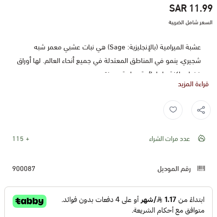
11.99 SAR
السعر شامل الضريبة
عشبة الميرامية (بالإنجليزية: Sage) هي نبات عشبي معمر شبه
شجيري، ينمو في المناطق المعتدلة في جميع أنحاء العالم. لها أوراق
خضراء داكنة ولها رائحة عطرية مميزة.
قراءة المزيد
تستخدم عشبة الميرامية منذ القدم في الطب التقليدي لعلاج العديد
Sage ,
Sage herb ,
ميرميه ,
ميرمية ,
ميراميه ,
عشبة الميرامية ,
ميرامية ,
من الأمراض والأعراض، بما في ذلك:
عدد مرات الشراء
123
* مشاكل الجهاز الهضمي، مثل الإسهال، والإمساك، واضطرابات
المعدة، والتهاب القولون التقرحي.
رقم الموديل
900087
* مشاكل الجهاز التنفسي، مثل التهاب الحلق، والتهاب اللوزتين،
والتهاب الشعب الهوائية، والسعال.
* مشاكل الجهاز العصبي، مثل التوتر، والقلق، والصداع.
* مشاكل الدورة الشهرية، مثل عدم انتظام الدورة الشهرية، وآلام