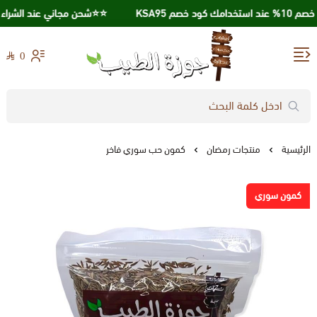
 خصم KSA95
⭐️⭐️شحن مجاني عند الشراء بقيمة 250 ريا
0
جوزة الطيب
الرئيسية
منتجات رمضان
كمون حب سوري فاخر
كمون سوري