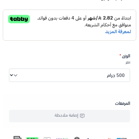
فوائد الكمون المغلي
تنبع فوائد الكمون المغلي من خصائص هذا المشروب المضادة
للالتهابات والأكسدة، كما أنه مضاد للبكتيريا ومعقم جيد، بالتالي
ينعكس تناوله بشكل إيجابي على الصحة، إليك أهم فوائد الكمون
المغلي المحتملة:
الوزن
*
اختر
1- تعزيز صحة المعدة
يساعد تناول مغلي الكمون في تعزيز صحة المعدة والتخلص من كل
المشاكل التي تصيبها مثل؛ عسر الهضم (Indigestion)، كما يساعد
في إفراز الإنزيمات الهاضمة لتحسين عملية الهضم، إلى جانب ذلك
يعمل هذا المشروب كمسكن للألم عند الإصابة بألم في منطقة
المرفقات
البطن.
إضافة ملاحظة
2- تقوية الجهاز المناعي
يعتبر مغلي الكمون مصدرًا جيدًا للحديد والألياف الغذائية، وهي من