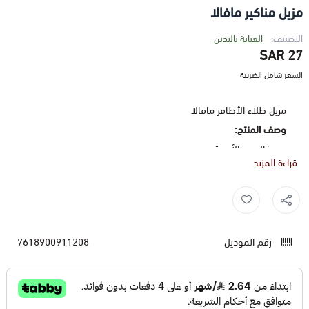
مزيل مناكير مافالا
التصنيف:
العناية باليدين
27 SAR
السعر شامل الضريبة
مزيل طلاء الأظافر مافالا
وصف المنتج:
خالٍ من الأسيتون.
قراءة المزيد
مفيد للسفر وحقيبة المكياج.
وهي مشبعة بمزيل لطيف لطلاء الأظافر لا يجفف الظفر ولا
Nail polish remover ,
اظافر ,
مزيل طلاء الاظافر ,
مزيل ,
الجلد.
سريع وبسيط الاستعمال.
رقم الموديل
7618900911208
معبأة في عبوة بلاستيكية يدوية بها 30 ضمادة.
إرشادات الاستخدام:
اضغط برفق على الضمادة المشبعة فوق الظفر لتمكين المزيل
من اختراق طبقات الطلاء.