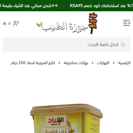
⭐️⭐️شحن مجاني عند الشراء بقيمة 250 ريال ⭐️⭐️
احصل علي خصم 10% عند استخدامك كود خصم KSA95
0
جوزة الطيب
الرئيسية
البهارات
بهارات مطحونة
ابازير الشوربة اسناد 200 جرام