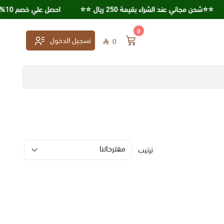
⭐️⭐️شحن مجاني عند الشراء بقيمة 250 ريال ⭐️⭐️
احصل علي خصم 10% عند استخدامك كود خصم KSA95
0
تسجيل الدخول
0
ترتيب