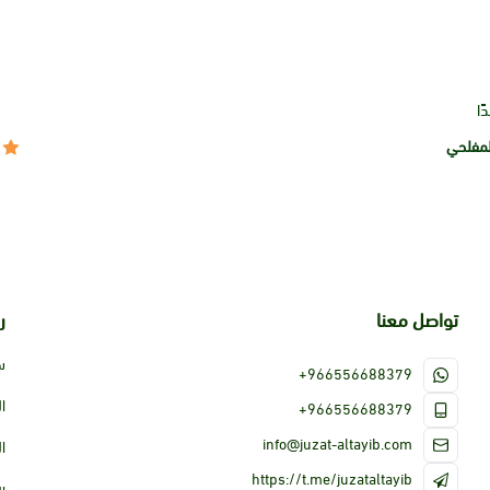
ًا
لمفلحي
تواصل معنا
ر
س
+966556688379
ا
+966556688379
info@juzat-altayib.com
ا
https://t.me/juzataltayib