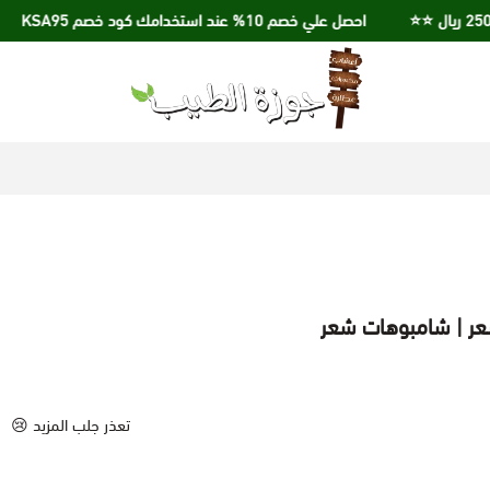
احصل علي خصم 10% عند استخدامك كود خصم KSA95
جوزة الطيب
لشعر | شامبوهات شعر
تعذر جلب المزيد 😢