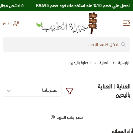
احصل علي خصم 10% عند استخدامك كود خصم KSA95
⭐️⭐️شحن مجاني عند ال
0
جوزة الطيب
الرئيسية
العناية
العناية باليدين
العناية | العناية
باليدين
تعذر جلب المزيد 😢
آراء العملاء