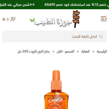
ك كود خصم KSA95
⭐️⭐️شحن مجاني عند الشراء بقيمة 250 ر
0
جوزة الطيب
الرئيسية
العناية
التسمير - التان
بخاخ الجزر كاروت 200 مل