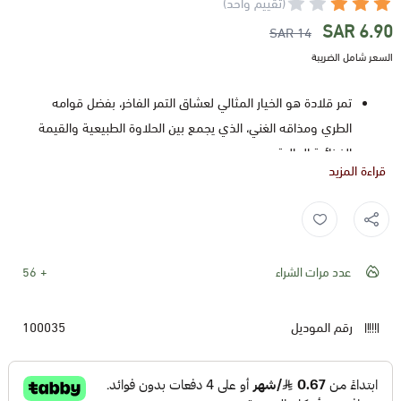
(تقييم واحد)
6.90 SAR
14 SAR
السعر شامل الضريبة
تمر قلادة هو الخيار المثالي لعشاق التمر الفاخر، بفضل قوامه
الطري ومذاقه الغني، الذي يجمع بين الحلاوة الطبيعية والقيمة
الغذائية العالية.
قراءة المزيد
جوزة الطيب علامة بارزة في مجال العطارة و
الأعشاب
الطبيعية
ومنتجات التجميل والصحة العامة، بتاريخ طويل يزخر بالإنجازات
تمر قلاده ,
Qalada dates ,
تمر قلادة ,
تمر لبانة ,
تمور ,
حلقة تمر ,
تمر الدبياز
والتميز في تقديم منتجات ذات جودة عالية وفعالة لعملائها منذ
ما يزيد عن 20 سنة
عدد مرات الشراء
56
مواصفات تمر قلادة:
رقم الموديل
100035
التصنيف:
بهارات
.
القسم:
جميع المنتجات جوزة الطيب
.
النوع: تمر قلادة