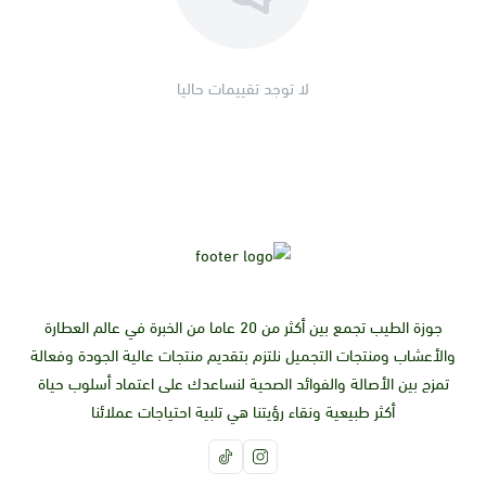
يمكنك الحصول على "تمر قلادة" الآن من متجر
جوزة الطيب
بالإضافة
للعديد من المنتجات الأخرى، تفضل بالطلب الآن نصلك بأقصى سرعة.
لا توجد تقييمات حاليا
جوزة الطيب تجمع بين أكثر من 20 عاما من الخبرة في عالم العطارة
والأعشاب ومنتجات التجميل نلتزم بتقديم منتجات عالية الجودة وفعالة
تمزج بين الأصالة والفوائد الصحية لنساعدك على اعتماد أسلوب حياة
أكثر طبيعية ونقاء رؤيتنا هي تلبية احتياجات عملائنا