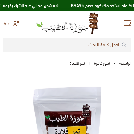
⭐️⭐️شحن مجاني عند الشراء بقيمة 250 ريال ⭐️⭐️
احصل علي خصم 10% عند استخدامك كود خصم KSA95
0
جوزة الطيب
الرئيسية
تمور فاخرة
تمر قلادة