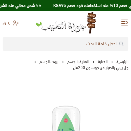
ك كود خصم KSA95
⭐️⭐️شحن مجاني عند الشراء بقيمة 250 
0
جوزة الطيب
الرئيسية
العناية
العناية بالجسم
زيوت الجسم
جل زيتي بالصبار من جونسون 200مل