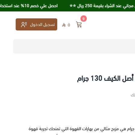
لشراء بقيمة 250 ريال ⭐️⭐️
احصل علي خصم 10% عند استخدامك كود خصم KSA95
0
تسجيل الدخول
0
الكيف 130 جرام
تك
هارات القهوه أصل الكيف 130 جرام هي مزيج مثالي من بهارات القهوة التي تمنحك تجربة قهوة