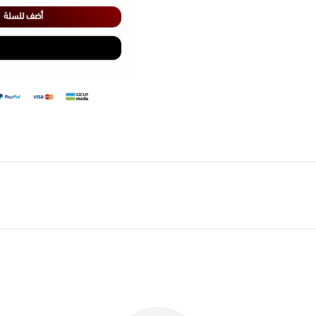
أضف للسلة
طريقة الاستخدام
أضف كمية مناسبة من خلطة
امزج المكونات جيدًا لتحص
استمتع بتجربة قهوة مميزة
القهوة لإضفاء طعم استثنائي 
يمكنك كذلك الاطلاع على منتجات
قهوة تركية ارطغرل
شاي شاكر
قهوة يافعية
شاي كرك