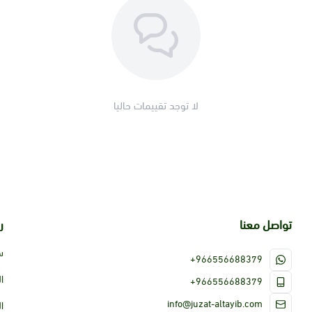
لا توجد تقييمات حاليا
تواصل معنا
ر
س
+966556688379
ا
+966556688379
info@juzat-altayib.com
ا