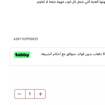
هتها الغنية التي تجعل كل كوب قهوة متعة لا تُقاوم.
 أصل الكيف
ة
6281103950025
ة
أصل الكيف
نيًا ولافتًا إلى قهوتك
بنكهات متنوعة
حسين المذاق
للمهتمين بتجربة قهوة غنية