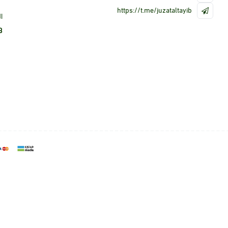
https://t.me/juzataltayib
ا
3