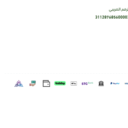
لرقم الضريبي
31128768560000