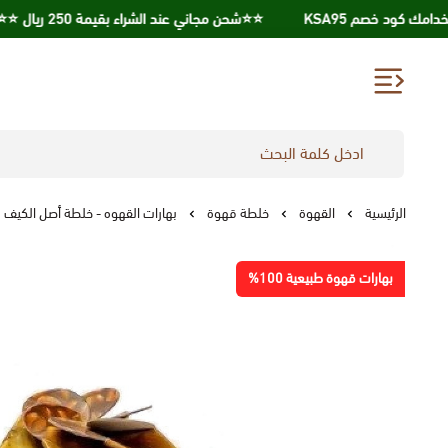
⭐️⭐️شحن مجاني عند الشراء بقيمة 250 ريال ⭐️⭐️
الرئيسية
القهوة
خلطة قهوة
بهارات القهوه - خلطة أصل الكيف 130 جرام
بهارات قهوة طبيعية 100%