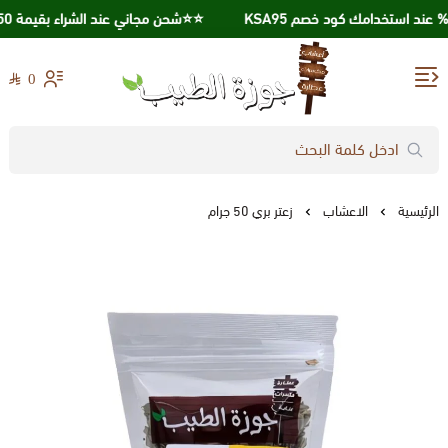
⭐️⭐️شحن مجاني عند الشراء بقيمة 250 ريال ⭐️⭐️
احصل علي خصم 10% عند استخدامك كود خصم KSA95
0
جوزة الطيب
الرئيسية
الاعشاب
زعتر بري 50 جرام