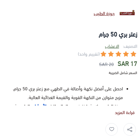
جوزة الطيب
زعتر بري 50 جرام
التصنيف:
الاعشاب
(تقييم واحد)
17 SAR
20 SAR
السعر شامل الضريبة
احصل على أفضل نكهة وأصالة في الطهي مع زعتر بري 50 جرام،
مزيج متوازن من النكهة القوية والقيمة الغذائية العالية.
جوزة الطيب علامة بارزة في مجال العطارة و
الأعشاب
الطبيعية
قراءة المزيد
ومنتجات التجميل والصحة العامة، بتاريخ طويل يزخر بالإنجازات
والتميز في تقديم منتجات ذات جودة عالية وفعالة لعملائها منذ
زعتر مجفف ,
زعتر بري ,
wild thyme ,
ما يزيد عن 18 سنة