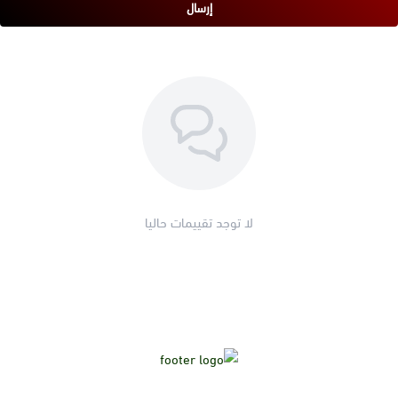
مميزات زعتر بري 50 جرام
إرسال
يضفي الزعتر البري نكهة فريدة وعطرية على الأطباق، و يعزز تجربة
تناول الطعام بجودة عالية.
يحتوي على مضادات أكسدة قوية وخصائص مضادة للبكتيريا، و
يساعد في دعم جهاز المناعة وتعزيز الصحة العامة.
يمكن أن يساعد في تحسين عملية الهضم وتهدئة مشاكل المعدة
بفضل خصائصه المهدئة.
يستخدم كتوابل لتحسين نكهة الأطعمة وإضافة طابع خاص
للمكونات المختلفة مثل اللحوم، الخضروات، والسلطات.
لا توجد تقييمات حاليا
يمكن استخدامه في تحضير الشوربات، الصلصات، المخللات، وحتى
الخبز والمخبوزات، مما يجعله إضافة متنوعة لمطبخك.
يمكنك الحصول على "زعتر بري 50 جرام" الآن من متجر
جوزة الطيب
بالإضافة للعديد من المنتجات الأخرى، تفضل بالطلب الآن نصلك
بأقصى سرعة.