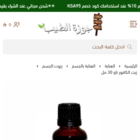
⭐️⭐️شحن مجاني عند الشراء بقيمة 250 ريال ⭐️⭐
0
جوزة الطيب
الرئيسية
العناية
العناية بالجسم
زيوت الجسم
زيت الكافور ناو 30 مل