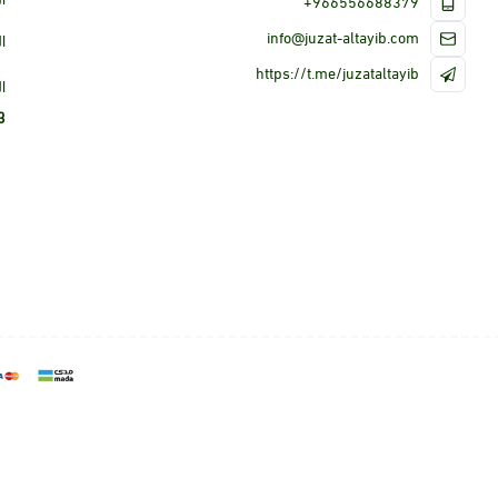
+966556688379
info@juzat-altayib.com
ا
https://t.me/juzataltayib
ا
3