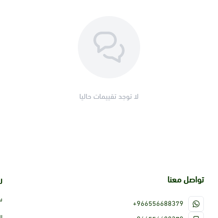
لا توجد تقييمات حاليا
تواصل معنا
ر
س
+966556688379
ا