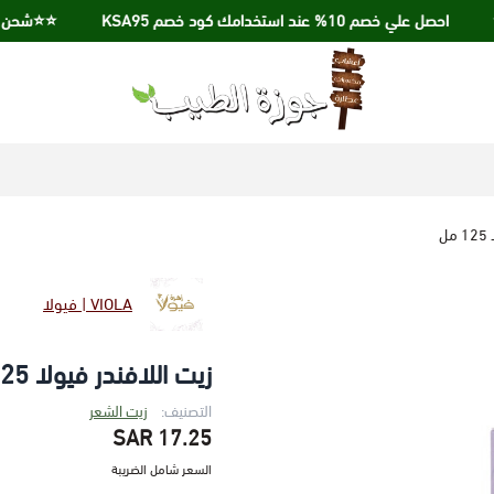
احصل علي خصم 10% عند استخدامك كود خصم KSA95
⭐️⭐️شحن مجاني عند ال
جوزة الطيب
ل
VIOLA | فيولا
زيت اللافندر فيولا 125 مل
التصنيف:
زيت الشعر
17.25 SAR
السعر شامل الضريبة