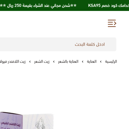
⭐️⭐️شحن مجاني عند الشراء بقيمة 250 ريال ⭐️⭐️
الرئيسية
العناية
العناية بالشعر
زيت الشعر
زيت اللافندر فيولا 125 م