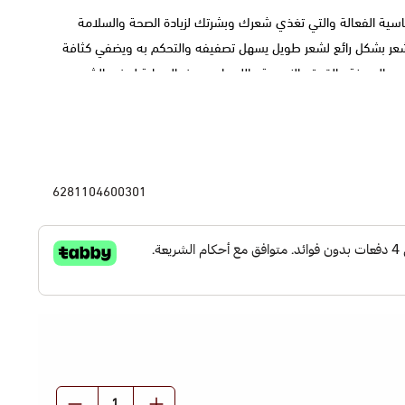
اسية الفعالة والتي تغذي شعرك وبشرتك لزيادة الصحة والسلامة
الشعر بشكل رائع لشعر طويل يسهل تصفيفه والتحكم به ويضفي كثافة
المرونة والقوة والنعومة واللمعان ويوفر الحماية لجذور الشعر،
كثر حيوية كما أنه يساعد في القضاء على الشعر المجعد والمموج،
يطرة عليه.
6281104600301