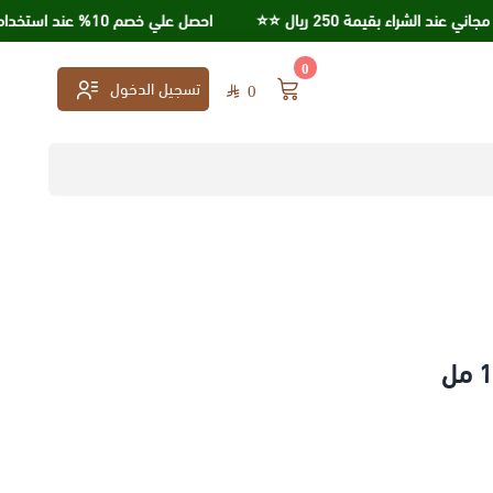
شراء بقيمة 250 ريال ⭐️⭐️
احصل علي خصم 10% عند استخدامك كود خصم KSA95
0
تسجيل الدخول
0