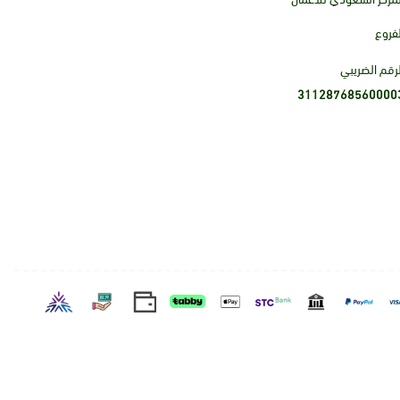
لفروع
لرقم الضريبي
31128768560000