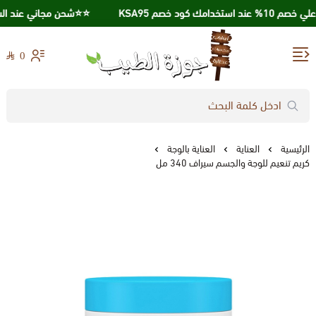
استخدامك كود خصم KSA95
⭐️⭐️شحن مجاني عند الشراء بقيمة 0
0
جوزة الطيب
الرئيسية
العناية
العناية بالوجة
كريم تنعيم للوجة والجسم سيراف 340 مل