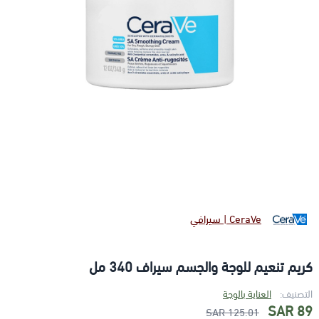
CeraVe | سيرافي
كريم تنعيم للوجة والجسم سيراف 340 مل
التصنيف:
العناية بالوجة
89 SAR
125.01 SAR