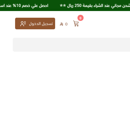
 عند الشراء بقيمة 250 ريال ⭐️⭐️
احصل علي خصم 10% عند استخدامك كود خصم KSA95
0
تسجيل الدخول
0