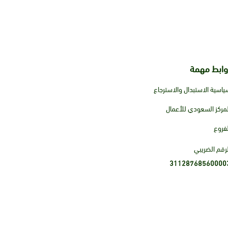
وابط مهمة
ياسية الاستبدال والاسترجاع
لمركز السعودي للأعمال
لفروع
لرقم الضريبي
31128768560000