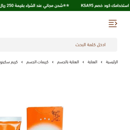
⭐️⭐️شحن مجاني عند الشراء بقيمة 250 ريال ⭐️⭐️
الرئيسية
العناية
العناية بالجسم
كريمات الجسم
كريم سكينورين