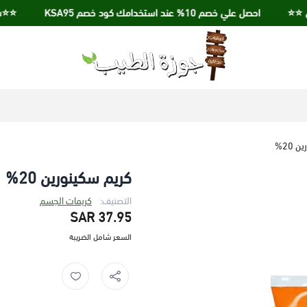
احصل علي خصم 10% عند استخدامك كود خصم KSA95
⭐️⭐️شحن مجاني
جوزة الطيب
 20%
كريم سكينورين 20%
التصنيف:
كريمات الجسم
37.95 SAR
السعر شامل الضريبة