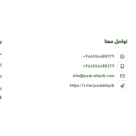
تواصل معنا
ر
س
+966556688379
ا
+966556688379
info@juzat-altayib.com
ا
https://t.me/juzataltayib
ا
3