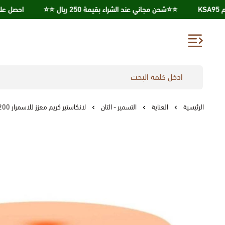
⭐️⭐️شحن مجاني عند الشراء بقيمة 250 ريال ⭐️⭐️
احصل علي خصم 10% عند استخدامك كود خصم
الرئيسية
العناية
التسمير - التان
لانكاستير كريم معزز للاسمرار 200ملي