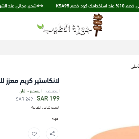
 KSA95
⭐️⭐️شحن مجاني عند الشراء بقيمة 250 ريال 
جوزة الطيب
لانكاستير كريم معزز للاسمرا
التصنيف:
التسمير - التان
199 SAR
249 SAR
السعر شامل الضريبة
حبة