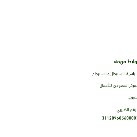
وابط مهمة
ياسية الاستبدال والاسترجاع
لمركز السعودي للأعمال
لفروع
لرقم الضريبي
31128768560000