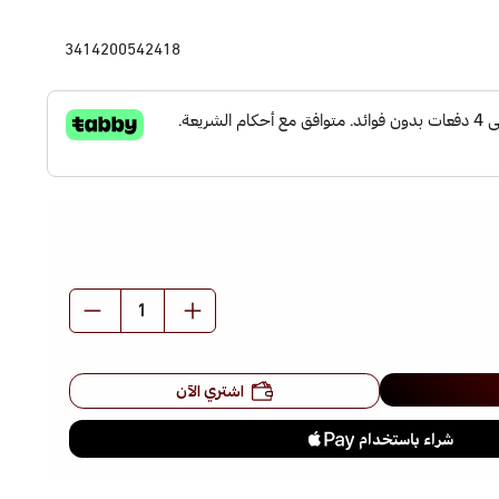
3414200542418
اشتري الآن