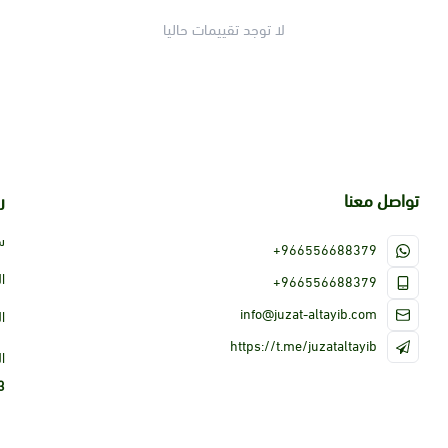
لا توجد تقييمات حاليا
تواصل معنا
ر
س
+966556688379
ا
+966556688379
info@juzat-altayib.com
ا
https://t.me/juzataltayib
ا
3