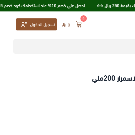
⭐️⭐️
احصل علي خصم 10% عند استخدامك كود خصم KSA95
0
تسجيل الدخول
0
ر 200ملي