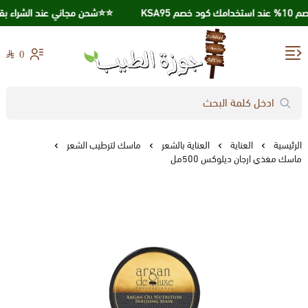
KSA95
⭐️⭐️شحن مجاني عند الشراء بقيمة 250 ريال ⭐
0
جوزة الطيب
الرئيسية
العناية
العناية بالشعر
ماسك لترطيب الشعر
ماسك مغذي ارجان ديلوكس 500مل