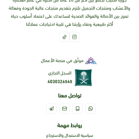
جوزة الطيب تجمع بين أكثر من 20 عاما من الخبرة في عالم العطارة
والأعشاب ومنتجات التجميل نلتزم بتقديم منتجات عالية الجودة وفعالة
تمزج بين الأصالة والفوائد الصحية لنساعدك على اعتماد أسلوب حياة
أكثر طبيعية ونقاء رؤيتنا هي تلبية احتياجات عملائنا
موثّق في منصة الأعمال
السجل التجاري
4030326545
تواصل معنا
روابط مهمة
سياسية الاستبدال والاسترجاع