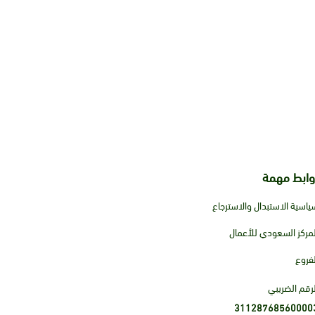
وابط مهمة
ياسية الاستبدال والاسترجاع
لمركز السعودي للأعمال
لفروع
لرقم الضريبي
31128768560000