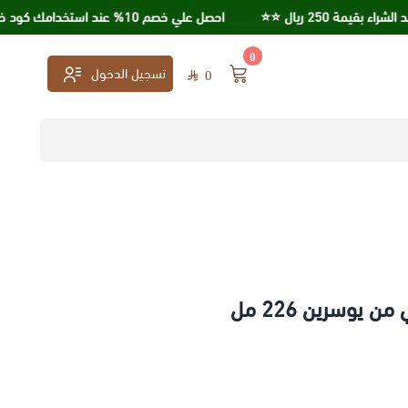
250 ريال ⭐️⭐️
احصل علي خصم 10% عند استخدامك كود خصم KSA95
0
تسجيل الدخول
0
وسرين 226 مل