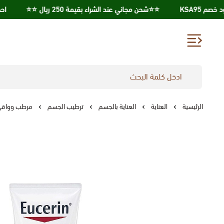
⭐️⭐️شحن مجاني عند الشراء بقيمة 250 ريال ⭐️⭐️
احصل علي خصم 10% عند
الرئيسية
العناية
العناية بالجسم
ترطيب الجسم
مرطب وواقي ش