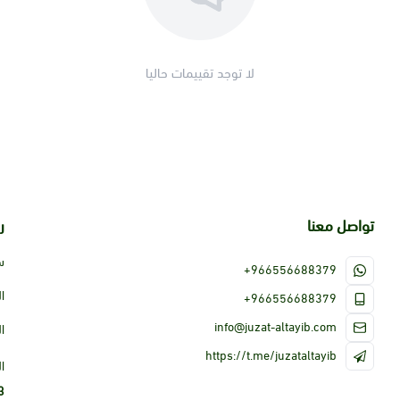
لا توجد تقييمات حاليا
تواصل معنا
ر
س
+966556688379
ا
+966556688379
info@juzat-altayib.com
ا
https://t.me/juzataltayib
ا
3