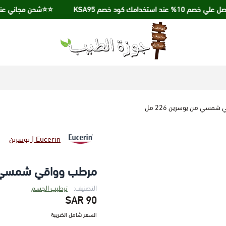
 استخدامك كود خصم KSA95
⭐️⭐️شحن مجاني عند الشراء بقيمة 
جوزة الطيب
مسي من يوسرين 226 مل
Eucerin | يوسرين
مرطب وواقي شمسي من ي
التصنيف:
ترطيب الجسم
90 SAR
السعر شامل الضريبة