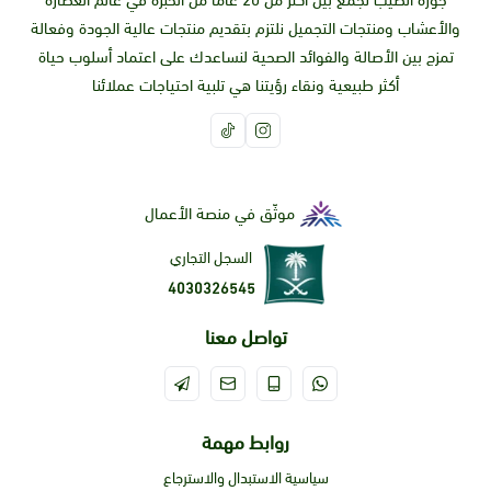
جوزة الطيب تجمع بين أكثر من 20 عاما من الخبرة في عالم العطارة
والأعشاب ومنتجات التجميل نلتزم بتقديم منتجات عالية الجودة وفعالة
تمزج بين الأصالة والفوائد الصحية لنساعدك على اعتماد أسلوب حياة
أكثر طبيعية ونقاء رؤيتنا هي تلبية احتياجات عملائنا
موثّق في منصة الأعمال
السجل التجاري
4030326545
تواصل معنا
روابط مهمة
سياسية الاستبدال والاسترجاع