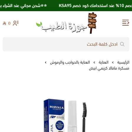
م KSA95
⭐️⭐️شحن مجاني عند الشراء بقيمة 250 ريال
0
جوزة الطيب
الرئيسية
العناية
العناية بالحواجب والرموش
مسكرة مافالا كريمي ابيض