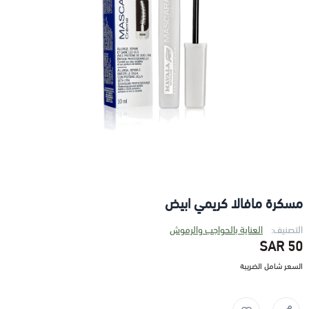
مسكرة مافالا كريمي ابيض
التصنيف:
العناية بالحواجب والرموش
50 SAR
السعر شامل الضريبة