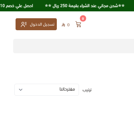
⭐️⭐️شحن مجاني عند الشراء بقيمة 250 ريال ⭐️⭐️
احصل علي خصم 10% عند استخدامك كود خصم KSA95
0
تسجيل الدخول
0
ترتيب