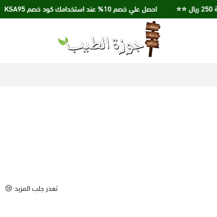
احصل علي خصم 10% عند استخدامك كود خصم KSA95
جوزة الطيب
تعذر جلب المزيد 😢