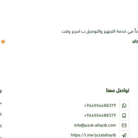
داً في خدمة التجهيز والتوصيل ب اسرع وقت
الد
تواصل معنا
ر
س
+966556688379
ا
+966556688379
info@juzat-altayib.com
ا
https://t.me/juzataltayib