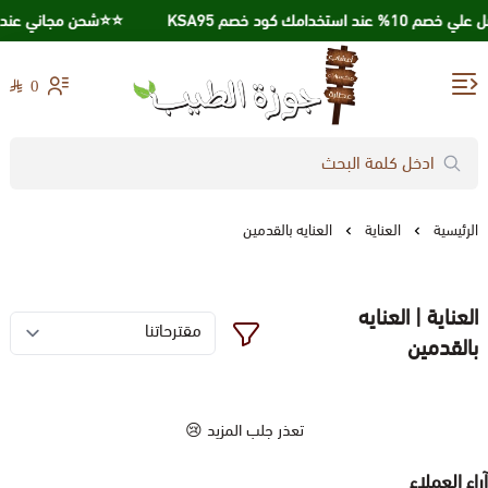
 10% عند استخدامك كود خصم KSA95
⭐️⭐️شحن مجاني عند الشراء بقي
0
جوزة الطيب
الرئيسية
العناية
العنايه بالقدمين
العناية | العنايه
بالقدمين
تعذر جلب المزيد 😢
آراء العملاء