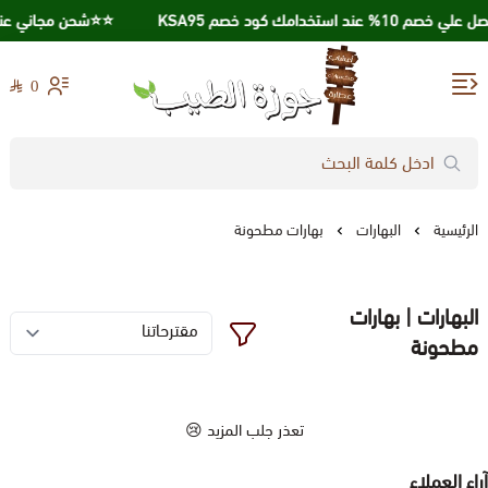
 خصم 10% عند استخدامك كود خصم KSA95
⭐️⭐️شحن مجاني عند الشراء ب
0
جوزة الطيب
الرئيسية
البهارات
بهارات مطحونة
البهارات | بهارات
مطحونة
تعذر جلب المزيد 😢
آراء العملاء