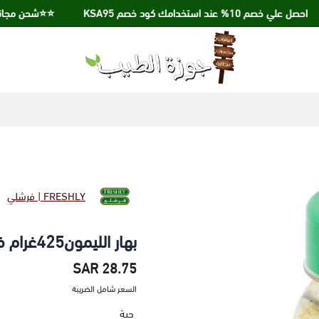
خصم 10% عند استخدامك كود خصم KSA95
⭐️⭐️شحن مجاني عند الشراء ب
جوزة الطيب
FRESHLY | فرشلي
بهار الليمون425غرام فرشلي
28.75 SAR
السعر شامل الضريبة
حبة