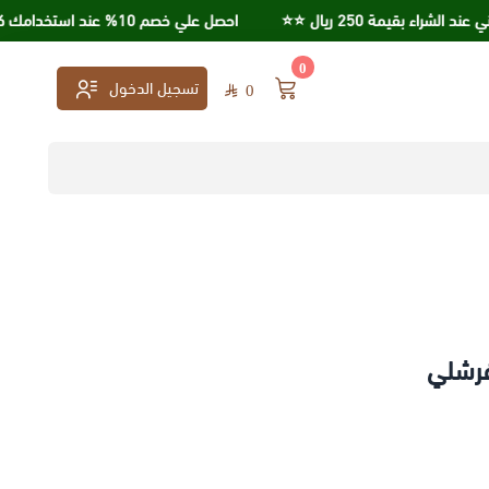
قيمة 250 ريال ⭐️⭐️
احصل علي خصم 10% عند استخدامك كود خصم KSA95
0
تسجيل الدخول
0