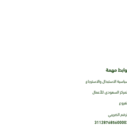
وابط مهمة
ياسية الاستبدال والاسترجاع
لمركز السعودي للأعمال
لفروع
لرقم الضريبي
31128768560000