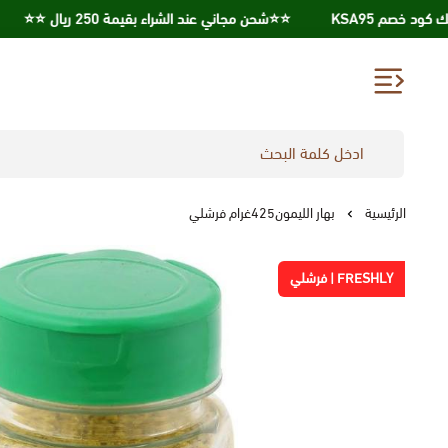
⭐️⭐️شحن مجاني عند الشراء بقيمة 250 ريال ⭐️⭐️
احصل علي 
الرئيسية
بهار الليمون425غرام فرشلي
FRESHLY | فرشلي