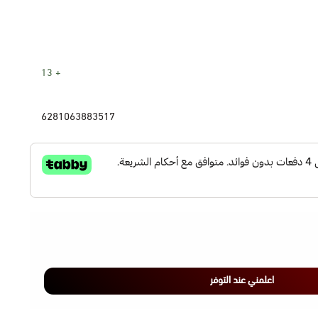
13
6281063883517
اعلمني عند التوفر