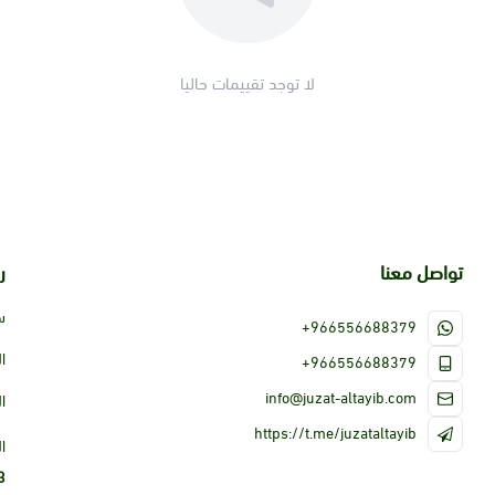
لا توجد تقييمات حاليا
تواصل معنا
ر
س
+966556688379
ا
+966556688379
info@juzat-altayib.com
ا
https://t.me/juzataltayib
ا
3