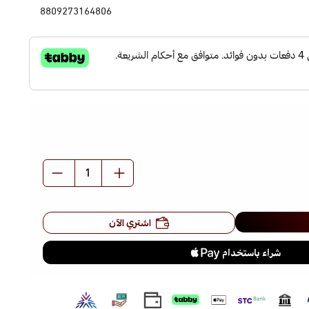
8809273164806
اشتري الآن