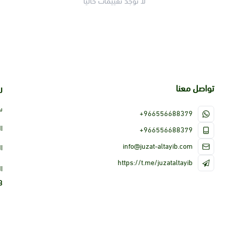
لا توجد تقييمات حاليا
تواصل معنا
ر
س
+966556688379
ا
+966556688379
info@juzat-altayib.com
ا
https://t.me/juzataltayib
ا
3