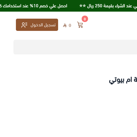
بقيمة 250 ريال ⭐️⭐️
احصل علي خصم 10% عند استخدامك كود خصم KSA95
0
تسجيل الدخول
0
 ام بيوتي