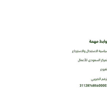
وابط مهمة
ياسية الاستبدال والاسترجاع
لمركز السعودي للأعمال
لفروع
لرقم الضريبي
31128768560000