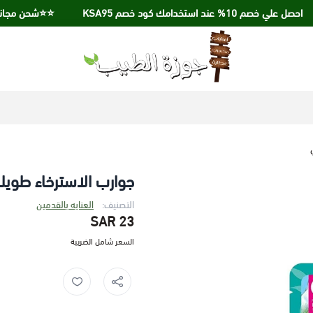
 خصم 10% عند استخدامك كود خصم KSA95
⭐️⭐️شحن مجاني عند الشراء 
جوزة الطيب
جوارب الاسترخاء طويلة
التصنيف:
العنايه بالقدمين
23 SAR
السعر شامل الضريبة