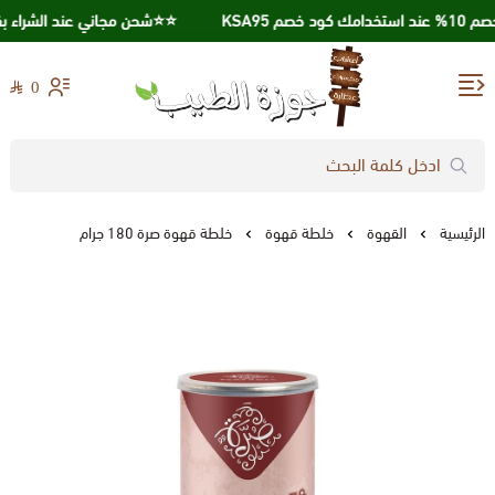
م KSA95
⭐️⭐️شحن مجاني عند الشراء بقيمة 250 ريال 
0
جوزة الطيب
الرئيسية
القهوة
خلطة قهوة
خلطة قهوة صرة 180 جرام