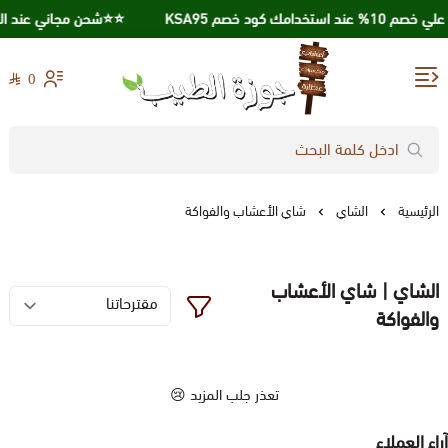
عند استخدامك كود خصم KSA95
⭐️⭐️شحن مجاني عند الشراء بقيمة
0
جوزة الطيب
الرئيسية
الشاي
شاي الأعشاب والفواكة
الشاي | شاي الأعشاب
والفواكة
تعذر جلب المزيد 😢
آراء العملاء