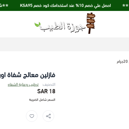
احصل علي خصم 10% عند استخدامك كود خصم KSA95
⭐️⭐️شحن مجاني ع
جوزة الطيب
فازلين معالج شفاة اورجنال 
التصنيف:
ترطيب وعناية الشفاه
18 SAR
السعر شامل الضريبة