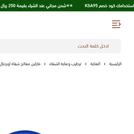
⭐️⭐️شحن مجاني عند الشراء بقيمة 250 ريال ⭐️⭐️
الرئيسية
العناية
ترطيب وعناية الشفاه
فازلين معالج شفاة اورجنال 20جرام