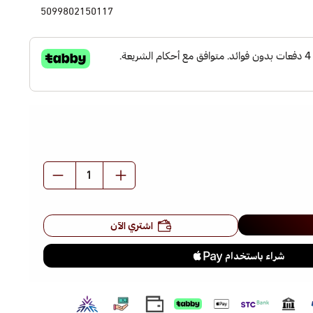
5099802150117
اشتري الآن