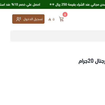
ند الشراء بقيمة 250 ريال ⭐️⭐️
احصل علي خصم 10% عند استخدامك كود خصم KSA95
0
تسجيل الدخول
0
20جرام