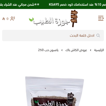
KSA
⭐️⭐️شحن مجاني عند الشراء بقيمة 250 ريال ⭐
0
جوزة الطيب
الرئيسية
عروض الكاش باك
يانسون حب 250