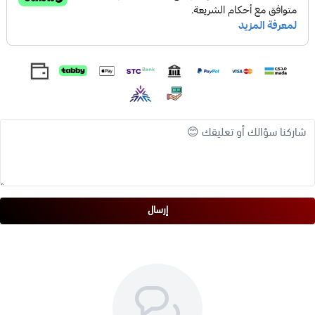
* تخفيف أعراض المغص
* تعزيز النوم
* زيادة إنتاج حليب الثدي
**الآثار الجانبية لليانسون**
يُعد اليانسون آمنًا بشكل عام للاستهلاك ، ولكن هناك بعض الآثار
الجانبية المحتملة التي يجب أن تكون على دراية بها ، بما في ذلك:
* الغثيان والقيء
* الإسهال
إرسال
* الدوخة
* الصداع
إذا كنت تعاني من أي من هذه الآثار الجانبية ، فتوقف عن استخدام
اليانسون واستشر طبيبك.