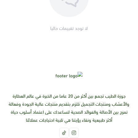
**احتياطات اليانسون**
لا توجد تقييمات حاليا
يجب على النساء الحوامل أو المرضعات تجنب اليانسون ، وكذلك
الأشخاص الذين يعانون من الحساسية تجاه نباتات عائلة الخيم.
جوزة الطيب تجمع بين أكثر من 20 عاما من الخبرة في عالم العطارة
والأعشاب ومنتجات التجميل نلتزم بتقديم منتجات عالية الجودة وفعالة
تمزج بين الأصالة والفوائد الصحية لنساعدك على اعتماد أسلوب حياة
أكثر طبيعية ونقاء رؤيتنا هي تلبية احتياجات عملائنا